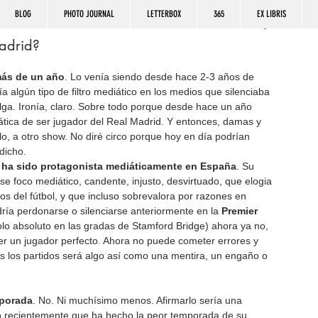
BLOG
PHOTO JOURNAL
LETTERBOX
365
EX LIBRIS
adrid?
más de un año
. Lo venía siendo desde hace 2-3 años de 
a algún tipo de filtro mediático en los medios que silenciaba 
belga. Ironía, claro. Sobre todo porque desde hace un año 
ica de ser jugador del Real Madrid. Y entonces, damas y 
lo, a otro show. No diré circo porque hoy en día podrían 
dicho.
 ha sido protagonista mediáticamente en España
. Su 
ese foco mediático, candente, injusto, desvirtuado, que elogia 
os del fútbol, y que incluso sobrevalora por razones en 
ía perdonarse o silenciarse anteriormente en la 
Premier 
dolo absoluto en las gradas de Stamford Bridge) ahora ya no, 
ser un jugador perfecto. Ahora no puede cometer errores y 
s los partidos será algo así como una mentira, un engaño o 
mporada
. No. Ni muchísimo menos. Afirmarlo sería una 
só recientemente que ha hecho la peor temporada de su 