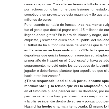
carrera deportiva. Y no sólo en términos futbolísticos
por factores como las numerosas lesiones, un estado d
sometido a un proyecto de esta magnitud y (le gustara
millones de euros.
Pero, cuando se habla de fracaso, 
¿es realmente cul
fue el genio que decidió pagar casi 115 millones de e
llegado ahora gratis? En la era del blanco y negro, del 
etiquetar, ¿realmente quién es el ‘culpable’ del mal a
El futbolista ha sufrido una serie de lesiones que le ha
en España no se haya visto ni un 70% de lo que e
deportivas que quizás tampoco favorecían su adaptaci
primer año de Hazard en el fútbol español haya estado 
seguramente, no esté entre los aprobados de la plantill
jugador o deberíamos plantear (por aquello de que si es
hacia otros horizontes?
¿Tiene responsabilidad el club por su enorme apu
rendimiento? ¿Ha tenido que ver la adaptación, o 
en el futbolista puede parecer incluso dantesco, por 
pero ya saben que hay que cosas que es mejor no deci
y la bilis se incendie dentro de su ser y ponga todo per
Hazard ha hecho una mala temporada
. Él mismo lo