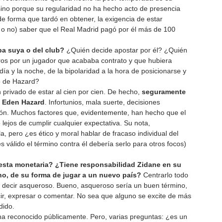
, sino porque su regularidad no ha hecho acto de presencia 
e forma que tardó en obtener, la exigencia de estar 
 o no) saber que el Real Madrid pagó por él más de 100 
pa suya o del club?
 ¿Quién decide apostar por él? ¿Quién 
uros por un jugador que acababa contrato y que hubiera 
día y la noche, de la bipolaridad a la hora de posicionarse y 
ño de Hazard?
n privado de estar al cien por cien. De hecho, 
seguramente 
s Eden Hazard
. Infortunios, mala suerte, decisiones 
ón. Muchos factores que, evidentemente, han hecho que el 
lejos de cumplir cualquier expectativa. Su nota, 
a, pero ¿es ético y moral hablar de fracaso individual del 
 válido el término contra él debería serlo para otros focos) 
esta monetaria? ¿Tiene responsabilidad Zidane en su 
no, de su forma de jugar a un nuevo país?
 Centrarlo todo 
no decir asqueroso. Bueno, asqueroso sería un buen término, 
r, expresar o comentar. No sea que alguno se excite de más 
dido.
 ha reconocido públicamente. Pero, varias preguntas: ¿es un 