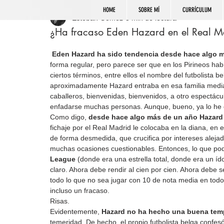
HOME
SOBRE MÍ
CURRÍCULUM
Esteban Gómez
3 min de lectura
¿Ha fracaso Eden Hazard en el Real M
Eden Hazard ha sido tendencia desde hace algo 
forma regular, pero parece ser que en los Pirineos habí
ciertos términos, entre ellos el nombre del futbolista 
aproximadamente Hazard entraba en esa familia mediát
caballeros, bienvenidas, bienvenidos, a otro espectácu
enfadarse muchas personas. Aunque, bueno, ya lo he 
Como digo, 
desde hace algo más de un año Hazard
fichaje por el Real Madrid le colocaba en la diana, en 
de forma desmedida, que crucifica por intereses alejad
muchas ocasiones cuestionables. Entonces, lo que podr
League
 (donde era una estrella total, donde era un í
claro. Ahora debe rendir al cien por cien. Ahora debe 
todo lo que no sea jugar con 10 de nota media en todo
incluso un fracaso.
Risas.
Evidentemente, 
Hazard no ha hecho una buena te
temeridad. De hecho, el propio futbolista belga confe