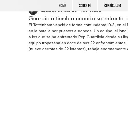
HOME
SOBRE MÍ
CURRÍCULUM
Esteban Gómez
1 min de lectura
Guardiola tiembla cuando se enfrenta a
El Tottenham venció de forma contundente, 0-3, en el E
en la batalla por puestos europeos. Un equipo, el lond
a los que se ha enfrentado Pep Guardiola desde su llega
equipo tropezaba en doce de sus 22 enfrentamientos. 
(nueve derrotas de 22 intentos), rebaja enormemente e