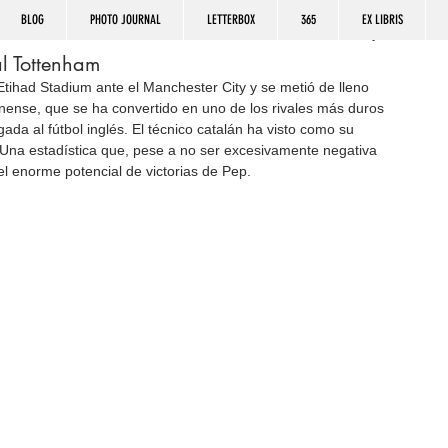
BLOG
PHOTO JOURNAL
LETTERBOX
365
EX LIBRIS
l Tottenham
tihad Stadium ante el Manchester City y se metió de lleno 
inense, que se ha convertido en uno de los rivales más duros 
da al fútbol inglés. El técnico catalán ha visto como su 
Una estadística que, pese a no ser excesivamente negativa 
l enorme potencial de victorias de Pep.