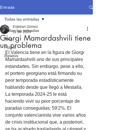
Entrada
Todas las entradas
Esteban Gómez
Todas las entradas
11 dic 2024
Giorgi Mamardashvili tiene
Blog
un problema
Fútbol
El Valencia tiene en la figura de Giorgi 
Relatos
Mamardashvili uno de sus principales 
estandartes. Sin embargo, pese a ello, 
el portero georgiano está firmando su 
peor temporada estadísticamente 
hablando desde que llegó a Mestalla. 
La temporada 2024-25 le está 
haciendo vivir su peor porcentaje de 
paradas conseguidas: 59'2%. El 
conjunto valencianista vive varios años 
de crisis institucional que, a posteriori, 
se ha acabado trasladando al césped y 