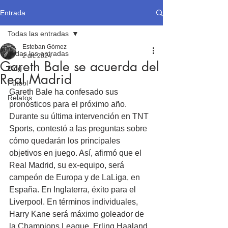
Entrada
Todas las entradas
Esteban Gómez
Todas las entradas
2 dic 2024
Gareth Bale se acuerda del
Blog
Real Madrid
Fútbol
Gareth Bale ha confesado sus 
Relatos
pronósticos para el próximo año. 
Durante su última intervención en TNT 
Sports, contestó a las preguntas sobre 
cómo quedarán los principales 
objetivos en juego. Así, afirmó que el 
Real Madrid, su ex-equipo, será 
campeón de Europa y de LaLiga, en 
España. En Inglaterra, éxito para el 
Liverpool. En términos individuales, 
Harry Kane será máximo goleador de 
la Champions League, Erling Haaland 