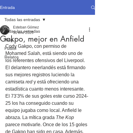
Entrada
Todas las entradas
Esteban Gómez
Todas las entradas
30 ene 2025
Gakpo, mejor en Anfield
Blog
Cody Gakpo, con permiso de 
Fútbol
Mohamed Salah, está siendo uno de 
Relatos
los referentes ofensivos del Liverpool. 
El delantero neerlandés está firmando 
sus mejores registros luciendo la 
camiseta 
red
 y está ofreciendo una 
estadística cuanto menos interesante. 
El 73'3% de sus goles este curso 2024-
25 los ha conseguido cuando su 
equipo jugaba como local. Anfield le 
abraza. La mítica grada 
The Kop
parece motivarle. Once de los 15 goles 
de Gakpo han sido en casa. Además, 