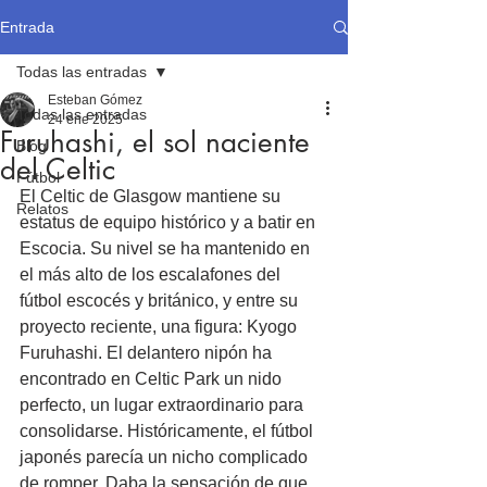
Entrada
Todas las entradas
Esteban Gómez
Todas las entradas
24 ene 2025
Furuhashi, el sol naciente
Blog
del Celtic
Fútbol
El Celtic de Glasgow mantiene su 
Relatos
estatus de equipo histórico y a batir en 
Escocia. Su nivel se ha mantenido en 
el más alto de los escalafones del 
fútbol escocés y británico, y entre su 
proyecto reciente, una figura: Kyogo 
Furuhashi. El delantero nipón ha 
encontrado en Celtic Park un nido 
perfecto, un lugar extraordinario para 
consolidarse. Históricamente, el fútbol 
japonés parecía un nicho complicado 
de romper. Daba la sensación de que, 