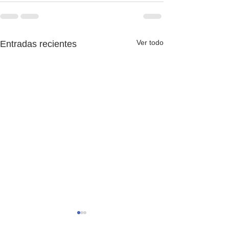
Ver todo
Entradas recientes
The English Game 1x37:
The English Ga