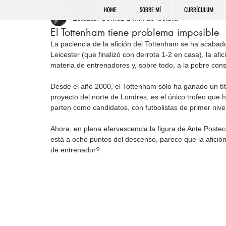
HOME
SOBRE MÍ
CURRÍCULUM
Esteban Gómez
1 min de lectura
El Tottenham tiene problema imposible
La paciencia de la afición del Tottenham se ha acabad
Leicester (que finalizó con derrota 1-2 en casa), la afic
materia de entrenadores y, sobre todo, a la pobre cons
Desde el año 2000, el Tottenham sólo ha ganado un tí
proyecto del norte de Londres, es el único trofeo que h
parten como candidatos, con futbolistas de primer nivel
Ahora, en plena efervescencia la figura de Ante Posteco
está a ocho puntos del descenso, parece que la afici
de entrenador?