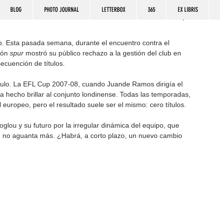
BLOG
PHOTO JOURNAL
LETTERBOX
365
EX LIBRIS
o. Esta pasada semana, durante el encuentro contra el 
ión 
spur
 mostró su público rechazo a la gestión del club en 
ecuención de títulos. 
tulo. La EFL Cup 2007-08, cuando Juande Ramos dirigía el 
a hecho brillar al conjunto londinense. Todas las temporadas, 
 europeo, pero el resultado suele ser el mismo: cero títulos.
glou y su futuro por la irregular dinámica del equipo, que 
ón no aguanta más. ¿Habrá, a corto plazo, un nuevo cambio 