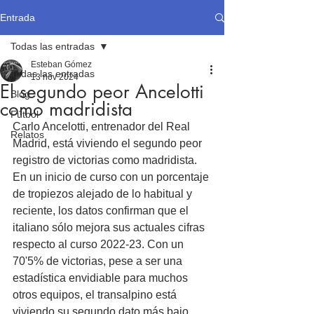
Entrada
Todas las entradas
Esteban Gómez
Todas las entradas
13 nov 2024
El segundo peor Ancelotti
Blog
como madridista
Fútbol
Carlo Ancelotti, entrenador del Real 
Relatos
Madrid, está viviendo el segundo peor 
registro de victorias como madridista. 
En un inicio de curso con un porcentaje 
de tropiezos alejado de lo habitual y 
reciente, los datos confirman que el 
italiano sólo mejora sus actuales cifras 
respecto al curso 2022-23. Con un 
70'5% de victorias, pese a ser una 
estadística envidiable para muchos 
otros equipos, el transalpino está 
viviendo su segundo dato más bajo. 