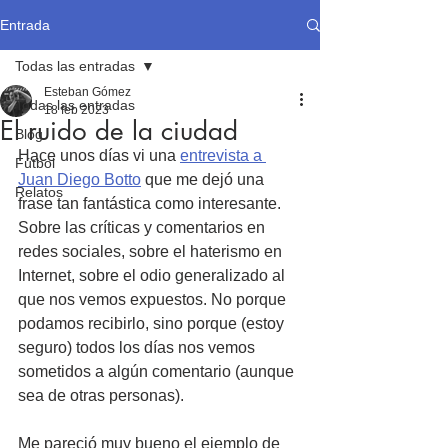
Entrada
Todas las entradas
Esteban Gómez
Todas las entradas
18 feb 2023
El ruido de la ciudad
Blog
Hace unos días vi una 
entrevista a 
Fútbol
Juan Diego Botto
 que me dejó una 
Relatos
frase tan fantástica como interesante. 
Sobre las críticas y comentarios en 
redes sociales, sobre el haterismo en 
Internet, sobre el odio generalizado al 
que nos vemos expuestos. No porque 
podamos recibirlo, sino porque (estoy 
seguro) todos los días nos vemos 
sometidos a algún comentario (aunque 
sea de otras personas).
Me pareció muy bueno el ejemplo de 