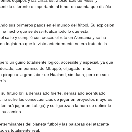
ntes equipos y las cifras estratosféricas de Messi y 
entido diferente e importante al tener en cuenta que él sólo 
ndo sus primeros pasos en el mundo del fútbol. Su explosión 
 ha hecho que se desvirtualice todo lo que está 
 el salto y cumplió con creces el reto en Alemania y se ha 
n Inglaterra que lo visto anteriormente no era fruto de la 
ero un guiño totalmente lógico, accesible y especial, ya que 
siderado, con permiso de Mbappé, el jugador más 
 piropo a la gran labor de Haaland, sin duda, pero no son 
ría. 
 su futuro brilla demasiado fuerte, demasiado acentuado 
o, no sufre las consecuencias de jugar en proyectos mayores 
tentará jugar en LaLiga) y su ligereza a la hora de definir le 
n su camino.
erminantes del planeta fútbol y las palabras del atacante 
, es totalmente real. 