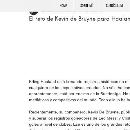
HOME
SOBRE MÍ
CURRÍCULUM
Esteban Gómez
2 min de lectura
El reto de Kevin de Bruyne para Haala
Erling Haaland está firmando registros históricos en e
cualquiera de las expectativas creadas. No sólo ha c
aparentemente, está por encima de la Bundesliga. No 
mediáticos y competitivos del mundo. Todo ello lo ha he
Recientemente, su compañero, Kevin De Bruyne, públic
y superar los registros goleadores de Leo Messi y Cr
goles a nivel de clubes. Ese es uno de los grandes ret