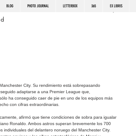
BLOG
PHOTO JOURNAL
LETTERBOX
365
EX LIBRIS
nd
l Manchester City. Su rendimiento está sobrepasando 
onseguido adaptarse a una Premier League que, 
sólo ha conseguido caer de pie en uno de los equipos más 
cho con cifras extraordinarias.
amente, afirmó que tiene condiciones de sobra para igualar 
istiano Ronaldo. Ambos astros superan brevemente los 700 
os individuales del delantero noruego del Manchester City. 