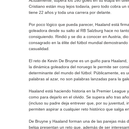
Actualmente, supera los 160 goles en su etapa en difere
Cristiano están muy lejos todavía, pero todo cobra un s
tiene 22 años y toda una carrera por delante.
Por poco lógico que pueda parecer, Haaland está firma
goleadora desde su salto al RB Salzburg hace no tanto
consiguiendo. Rindió y se dio a conocer en Austria, dio
consagrado en la élite del fútbol mundial demostrando e
casualidad.
El reto de Kevin De Bruyne es un guiño para Haaland, p
la dinámica goleadora del noruego le permite ser con
determinante del mundo del fútbol. Públicamente, es un
palabras al azar, no son palabras lanzadas para la gale
Haaland está haciendo historia en la Premier League y
como para dejarlo en el olvido. Se supera año tras añ
(incluso su padre deja entrever que, por su juventud, in
permiten aspirar a cualquier reto histórico que salga e
De Bruyne y Haaland forman una de las parejas más det
belga presentan un reto que, además de ser interesante