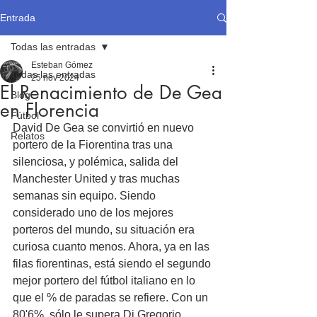
Entrada
Todas las entradas
Esteban Gómez
Todas las entradas
25 nov 2024
El Renacimiento de De Gea
Blog
en Florencia
Fútbol
David De Gea se convirtió en nuevo 
Relatos
portero de la Fiorentina tras una 
silenciosa, y polémica, salida del 
Manchester United y tras muchas 
semanas sin equipo. Siendo 
considerado uno de los mejores 
porteros del mundo, su situación era 
curiosa cuanto menos. Ahora, ya en las 
filas fiorentinas, está siendo el segundo 
mejor portero del fútbol italiano en lo 
que el % de paradas se refiere. Con un 
80'6%, sólo le supera Di Gregorio 