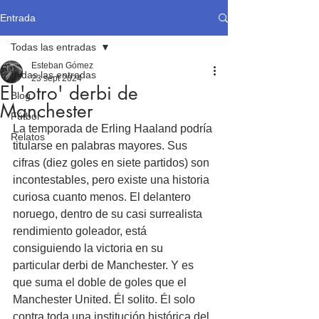
Entrada
Todas las entradas
Esteban Gómez
Todas las entradas
23 sept 2024
El 'otro' derbi de
Blog
Manchester
Fútbol
La temporada de Erling Haaland podría 
Relatos
titularse en palabras mayores. Sus 
cifras (diez goles en siete partidos) son 
incontestables, pero existe una historia 
curiosa cuanto menos. El delantero 
noruego, dentro de su casi surrealista 
rendimiento goleador, está 
consiguiendo la victoria en su 
particular derbi de Manchester. Y es 
que suma el doble de goles que el 
Manchester United. Él solito. Él solo 
contra toda una institución histórica del 