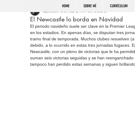
HOME
SOBRE MÍ
CURRÍCULUM
Esteban Gómez
1 min de lectura
El Newcastle lo borda en Navidad
El periodo navideño suele ser clave en la Premier Lea
en los estadios. En apenas días, se disputan tres jor
tramo final de temporada. Muchos clubes resuelven (a f
debido, a lo ocurrido en estas tres jornadas fugaces. 
Newcastle, con un pleno de victorias que le ha permit
suman seis victorias seguidas y se han reenganchado a 
tampoco han perdido estas semanas y siguen brillando