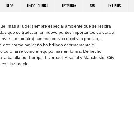
BLOG
PHOTO JOURNAL
LETTERBOX
365
EX LIBRIS
gue, más allá del siempre especial ambiente que se respira 
nadas que se traducen en nueve puntos importantes de cara al 
avor o en contra) sus respectivos objetivos gracias, o 
En este tramo navideño ha brillado enormemente el 
ido coronarse como el equipo más en forma. De hecho, 
la batalla por Europa. Liverpool, Arsenal y Manchester City 
 con luz propia.