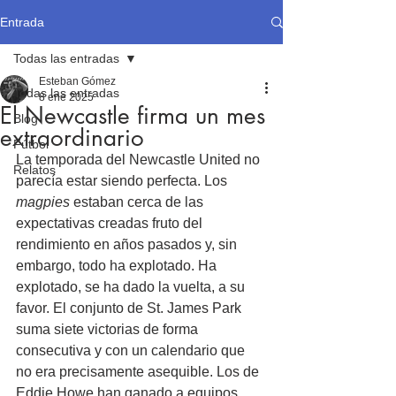
Entrada
Todas las entradas
Esteban Gómez
Todas las entradas
8 ene 2025
El Newcastle firma un mes
Blog
extraordinario
Fútbol
La temporada del Newcastle United no 
Relatos
parecía estar siendo perfecta. Los 
magpies
 estaban cerca de las 
expectativas creadas fruto del 
rendimiento en años pasados y, sin 
embargo, todo ha explotado. Ha 
explotado, se ha dado la vuelta, a su 
favor. El conjunto de St. James Park 
suma siete victorias de forma 
consecutiva y con un calendario que 
no era precisamente asequible. Los de 
Eddie Howe han ganado a equipos 