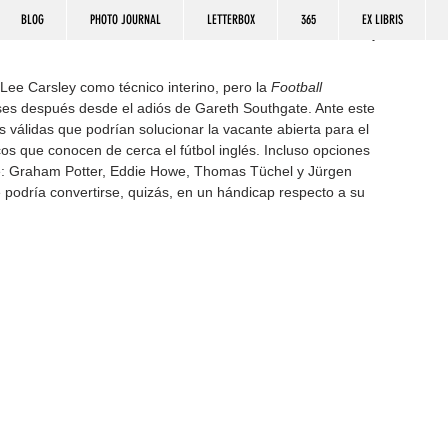
BLOG
PHOTO JOURNAL
LETTERBOX
365
EX LIBRIS
 Lee Carsley como técnico interino, pero la 
Football 
ses después desde el adiós de Gareth Southgate. Ante este 
válidas que podrían solucionar la vacante abierta para el 
icos que conocen de cerca el fútbol inglés. Incluso opciones 
e: Graham Potter, Eddie Howe, Thomas Tüchel y Jürgen 
podría convertirse, quizás, en un hándicap respecto a su 