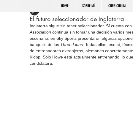
HOME
SOBRE MÍ
CURRÍCULUM
Esteban Gómez
1 min de lectura
El futuro seleccionador de Inglaterra
Inglaterra sigue sin tener seleccionador. Sí cuenta con
Association 
continua sin tomar una decisión varios me
escenario, en Sky Sports presentaron algunas opciones 
banquillo de los 
Three Lions
. Todas ellas, eso sí, técn
de entrenadores extranjeros, alemanes concretament
Klopp. Sólo Howe está actualmente entrenando, lo que 
candidatura.