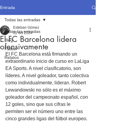
Entrada
Todas las entradas
Esteban Gómez
Todas las entradas
22 oct 2024
El FC Barcelona lidera
Blog
ofensivamente
Fútbol
El FC Barcelona está firmando un 
Relatos
extraordinario inicio de curso en LaLiga 
EA Sports. A nivel clasificatorio, son 
líderes. A nivel goleador, tanto colectiva 
como individualmente, lideran. Robert 
Lewandowski no sólo es el máximo 
goleador del campeonato español, con 
12 goles, sino que sus cifras le 
permiten ser el número uno entre las 
cinco grandes ligas del fútbol europeo.