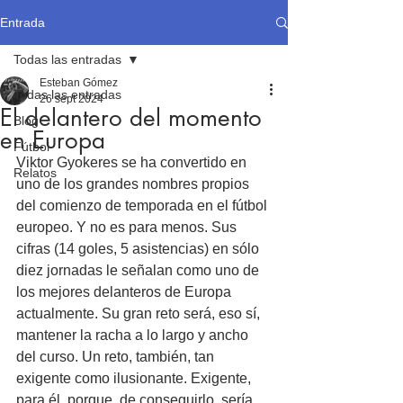
Entrada
Todas las entradas
Esteban Gómez
Todas las entradas
26 sept 2024
El delantero del momento
Blog
en Europa
Fútbol
Viktor Gyokeres se ha convertido en 
Relatos
uno de los grandes nombres propios 
del comienzo de temporada en el fútbol 
europeo. Y no es para menos. Sus 
cifras (14 goles, 5 asistencias) en sólo 
diez jornadas le señalan como uno de 
los mejores delanteros de Europa 
actualmente. Su gran reto será, eso sí, 
mantener la racha a lo largo y ancho 
del curso. Un reto, también, tan 
exigente como ilusionante. Exigente, 
para él, porque, de conseguirlo, sería 