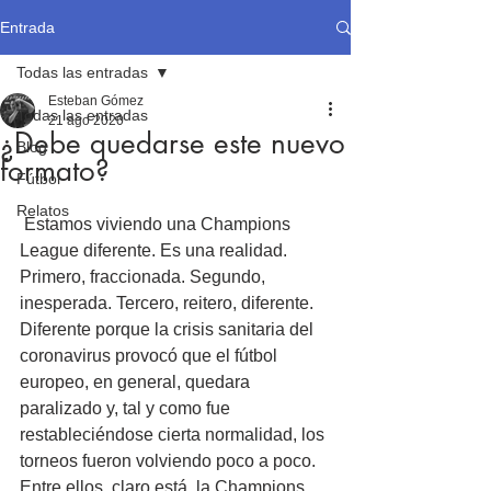
Entrada
Todas las entradas
Esteban Gómez
Todas las entradas
21 ago 2020
¿Debe quedarse este nuevo
Blog
formato?
Fútbol
Relatos
 Estamos viviendo una Champions 
League diferente. Es una realidad. 
Primero, fraccionada. Segundo, 
inesperada. Tercero, reitero, diferente. 
Diferente porque la crisis sanitaria del 
coronavirus provocó que el fútbol 
europeo, en general, quedara 
paralizado y, tal y como fue 
restableciéndose cierta normalidad, los 
torneos fueron volviendo poco a poco. 
Entre ellos, claro está, la Champions.