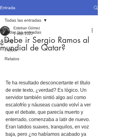
Entrada
Todas las entradas
Esteban Gómez
Todas las entradas
1 sept 2022
¿Debe ir Sergio Ramos al
Blog
mundial de Qatar?
Fútbol
Relatos
Te ha resultado desconcertante el título 
de este texto, ¿verdad? Es lógico. Un 
servidor también sintió algo así como 
escalofrío y náuseas cuando volví a ver 
que el debate, que parecía muerto y 
enterrado, comenzaba a latir de nuevo. 
Eran latidos suaves, tranquilos, en voz 
baja, pero ¿no habíamos acabado ya 