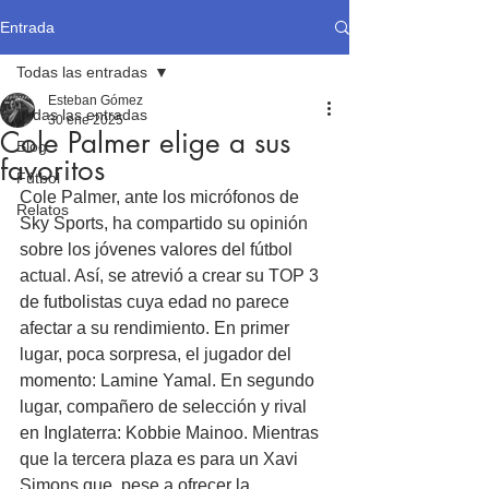
Entrada
Todas las entradas
Esteban Gómez
Todas las entradas
30 ene 2025
Cole Palmer elige a sus
Blog
favoritos
Fútbol
Cole Palmer, ante los micrófonos de 
Relatos
Sky Sports, ha compartido su opinión 
sobre los jóvenes valores del fútbol 
actual. Así, se atrevió a crear su TOP 3 
de futbolistas cuya edad no parece 
afectar a su rendimiento. En primer 
lugar, poca sorpresa, el jugador del 
momento: Lamine Yamal. En segundo 
lugar, compañero de selección y rival 
en Inglaterra: Kobbie Mainoo. Mientras 
que la tercera plaza es para un Xavi 
Simons que, pese a ofrecer la 