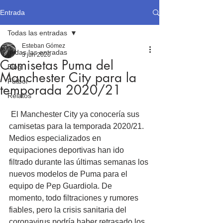
Entrada
Todas las entradas
Esteban Gómez
Todas las entradas
3 jun 2020
Camisetas Puma del
Blog
Manchester City para la
Fútbol
temporada 2020/21
Relatos
 El Manchester City ya conocería sus 
camisetas para la temporada 2020/21. 
Medios especializados en 
equipaciones deportivas han ido 
filtrado durante las últimas semanas los 
nuevos modelos de Puma para el 
equipo de Pep Guardiola. De 
momento, todo filtraciones y rumores 
fiables, pero la crisis sanitaria del 
coronavirus podría haber retrasado los 