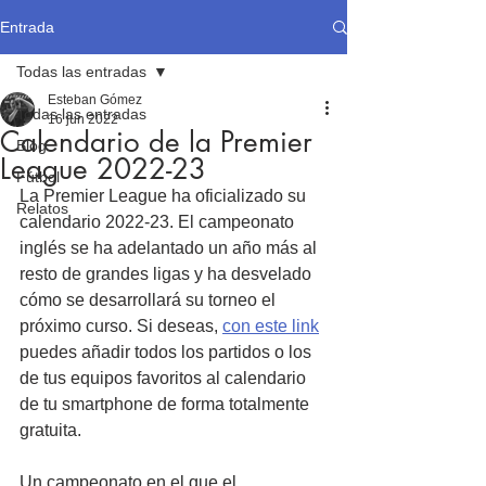
Entrada
Todas las entradas
Esteban Gómez
Todas las entradas
16 jun 2022
Calendario de la Premier
Blog
League 2022-23
Fútbol
La Premier League ha oficializado su 
Relatos
calendario 2022-23. El campeonato 
inglés se ha adelantado un año más al 
resto de grandes ligas y ha desvelado 
cómo se desarrollará su torneo el 
próximo curso. Si deseas, 
con este link
puedes añadir todos los partidos o los 
de tus equipos favoritos al calendario 
de tu smartphone de forma totalmente 
gratuita.
Un campeonato en el que el 