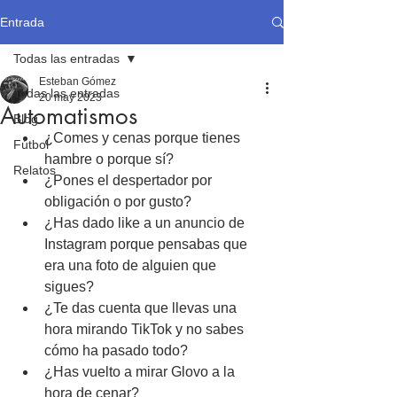
Entrada
Todas las entradas
Esteban Gómez
Todas las entradas
20 may 2023
Automatismos
Blog
¿Comes y cenas porque tienes 
Fútbol
hambre o porque sí?
Relatos
¿Pones el despertador por 
obligación o por gusto?
¿Has dado like a un anuncio de 
Instagram porque pensabas que 
era una foto de alguien que 
sigues?
¿Te das cuenta que llevas una 
hora mirando TikTok y no sabes 
cómo ha pasado todo?
¿Has vuelto a mirar Glovo a la 
hora de cenar?