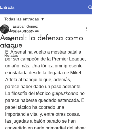
Entrada
Todas las entradas
Esteban Gómez
Todas las entradas
28 ene 2025
Arsenal: la defensa como
Blog
ataque
Fútbol
El Arsenal ha vuelto a mostrar batalla 
Relatos
por ser campeón de la Premier League, 
un año más. Una tónica omnipresente 
e instalada desde la llegada de Mikel 
Arteta al banquillo que, además, 
parece haber dado un paso adelante. 
La filosofía del técnico 
guipuzkoano
 no 
parece haberse quedado estancada. El 
papel táctico ha cobrado una 
importancia vital y, entre otras cosas, 
las jugadas a balón parado se han 
convertido en parte primordial del show 