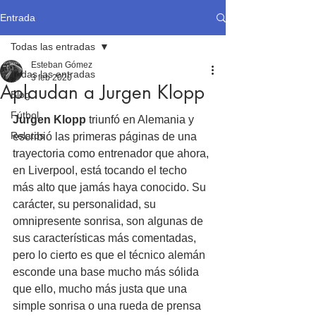
Entrada
Todas las entradas
Esteban Gómez
Todas las entradas
3 feb 2020
Aplaudan a Jurgen Klopp
Blog
Fútbol
Jurgen Klopp
 triunfó en Alemania y 
Relatos
escribió las primeras páginas de una 
trayectoria como entrenador que ahora, 
en Liverpool, está tocando el techo 
más alto que jamás haya conocido. Su 
carácter, su personalidad, su 
omnipresente sonrisa, son algunas de 
sus características más comentadas, 
pero lo cierto es que el técnico alemán 
esconde una base mucho más sólida 
que ello, mucho más justa que una 
simple sonrisa o una rueda de prensa 