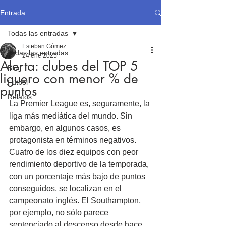
Entrada
Todas las entradas
Esteban Gómez
Todas las entradas
24 ene 2025
Alerta: clubes del TOP 5
Blog
liguero con menor % de
Fútbol
puntos
Relatos
La Premier League es, seguramente, la 
liga más mediática del mundo. Sin 
embargo, en algunos casos, es 
protagonista en términos negativos. 
Cuatro de los diez equipos con peor 
rendimiento deportivo de la temporada, 
con un porcentaje más bajo de puntos 
conseguidos, se localizan en el 
campeonato inglés. El Southampton, 
por ejemplo, no sólo parece 
sentenciado al descenso desde hace 