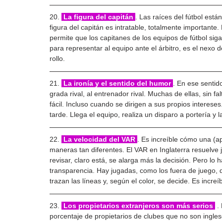
20. 
 La figura del capitán 
. Las raíces del fútbol está
figura del capitán es intratable, totalmente important
permite que los capitanes de los equipos de fútbol siga
para representar al equipo ante el árbitro, es el nexo d
rollo.
21. 
 La ironía y el sentido del humor 
. En ese sentido
grada rival, al entrenador rival. Muchas de ellas, sin fal
fácil. Incluso cuando se dirigen a sus propios interes
tarde. Llega el equipo, realiza un disparo a portería y 
22. 
 La velocidad del VAR 
. Es increíble cómo una (
maneras tan diferentes. El VAR en Inglaterra resuelve
revisar, claro está, se alarga más la decisión. Pero lo
transparencia. Hay jugadas, como los fuera de juego, q
trazan las líneas y, según el color, se decide. Es increíb
23. 
 Los propietarios extranjeros son más serios 
 .
porcentaje de propietarios de clubes que no son ingles