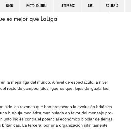
BLOG
PHOTO JOURNAL
LETTERBOX
365
EX LIBRIS
ue es mejor que LaLiga
en la mejor liga del mundo. A nivel de espectáculo, a nivel 
del resto de campeonatos ligueros que, lejos de igualarles, 
han sido las razones que han provocado la evolución británica 
ía una burbuja mediática manipulada en favor del mensaje pro-
junto inglés contra el potencial económico bipolar de tierras 
británicas. La tercera, por una organización infinitamente 