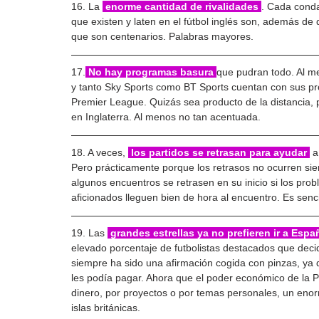
16. La 
enorme cantidad de rivalidades 
. Cada conda
que existen y laten en el fútbol inglés son, además de 
que son centenarios. Palabras mayores.
17.
 No hay programas basura 
que pudran todo. Al me
y tanto Sky Sports como BT Sports cuentan con sus pro
Premier League. Quizás sea producto de la distancia, 
en Inglaterra. Al menos no tan acentuada.
18. A veces, 
 los partidos se retrasan para ayudar 
 a
Pero prácticamente porque los retrasos no ocurren sie
algunos encuentros se retrasen en su inicio si los prob
aficionados lleguen bien de hora al encuentro. Es senci
19. Las 
 grandes estrellas ya no prefieren ir a Espa
elevado porcentaje de futbolistas destacados que dec
siempre ha sido una afirmación cogida con pinzas, ya q
les podía pagar. Ahora que el poder económico de la P
dinero, por proyectos o por temas personales, un en
islas británicas.