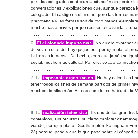
pero los colegiados controlan la situación sin perder l
conversaciones y explicaciones que, aunque parezca lo
colegiado. El castigo es el mismo, pero las formas mar
prepotencia y las formas son de todo menos ejemplares.
mucho más efusivos porque reciben algo similar a una
6. 
 El aficionado importa más 
. No quiero expresar qu
de vez en cuando, hay quejas por, por ejemplo, el prec
LaLiga es inmensa. De hecho, creo que jamás se iguala
social, mucho más cultural. Por ello, se acerca mucho
7. La 
 impecable organización 
. No hay color. Los hor
tener todos los fines de semana partidos de primer nivel
muchos detalles más. En ese sentido, se habla de la 
N
8. La 
 realización televisiva 
. Es uno de los grandes f
contenidos, sus recursos, su cierto carácter cinematog
viendo, por ejemplo, un Southampton-Nottingham Fores
23) porque, pese a que lo que pase sobre el césped p