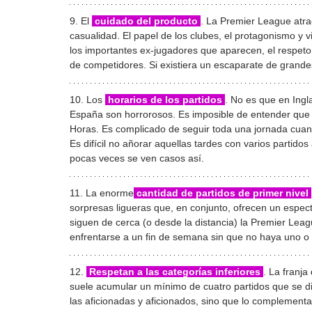
9. El 
 cuidado del producto 
. La Premier League atrae
casualidad. El papel de los clubes, el protagonismo y vi
los importantes ex-jugadores que aparecen, el respeto 
de competidores. Si existiera un escaparate de grandes 
10. Los 
 horarios de los partidos 
. No es que en Ingl
España son horrorosos. Es imposible de entender que 
Horas. Es complicado de seguir toda una jornada cuando 
Es difícil no añorar aquellas tardes con varios partido
pocas veces se ven casos así.
11. La enorme
 cantidad de partidos de primer nivel 
sorpresas ligueras que, en conjunto, ofrecen un espec
siguen de cerca (o desde la distancia) la Premier Leag
enfrentarse a un fin de semana sin que no haya uno o 
12. 
 Respetan a las categorías inferiores 
. La franj
suele acumular un mínimo de cuatro partidos que se di
las aficionadas y aficionados, sino que lo complementa