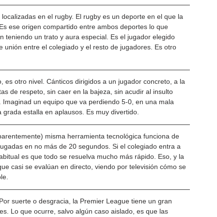
n localizadas en el rugby. El rugby es un deporte en el que la 
e. Es ese origen compartido entre ambos deportes lo que 
n teniendo un trato y aura especial. Es el jugador elegido 
e unión entre el colegiado y el resto de jugadores. Es otro 
, es otro nivel. Cánticos dirigidos a un jugador concreto, a la 
tas de respeto, sin caer en la bajeza, sin acudir al insulto 
es. Imaginad un equipo que va perdiendo 5-0, en una mala 
la grada estalla en aplausos. Es muy divertido.
aparentemente) misma herramienta tecnológica funciona de 
 jugadas en no más de 20 segundos. Si el colegiado entra a 
 habitual es que todo se resuelva mucho más rápido. Eso, y la 
ue casi se evalúan en directo, viendo por televisión cómo se 
le.
 Por suerte o desgracia, la Premier League tiene un gran 
es. Lo que ocurre, salvo algún caso aislado, es que las 