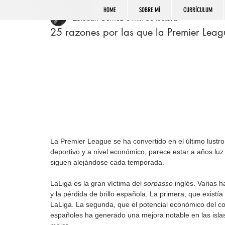
HOME
SOBRE MÍ
CURRÍCULUM
Esteban Gómez
8 min de lectura
25 razones por las que la Premier Leag
La Premier League se ha convertido en el último lustro 
deportivo y a nivel económico, parece estar a años luz 
siguen alejándose cada temporada.
LaLiga es la gran víctima del 
sorpasso
 inglés. Varias 
y la pérdida de brillo española. La primera, que exist
LaLiga. La segunda, que el potencial económico del con
españoles ha generado una mejora notable en las islas 