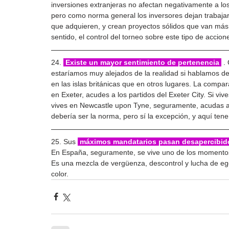
inversiones extranjeras no afectan negativamente a lo
pero como norma general los inversores dejan trabajar,
que adquieren, y crean proyectos sólidos que van más 
sentido, el control del torneo sobre este tipo de accio
24. 
 Existe un mayor sentimiento de pertenencia 
 .
estaríamos muy alejados de la realidad si hablamos d
en las islas británicas que en otros lugares. La compar
en Exeter, acudes a los partidos del Exeter City. Si viv
vives en Newcastle upon Tyne, seguramente, acudas a l
debería ser la norma, pero sí la excepción, y aquí te
25. Sus 
 máximos mandatarios pasan desapercibid
En España, seguramente, se vive uno de los momentos 
Es una mezcla de vergüenza, descontrol y lucha de e
color.