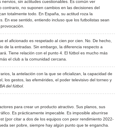
os nervios, sin actitudes cuestionables. Es común ver 
 contrario, no suponen cambios en las decisiones del 
can totalmente todo. En España, su actitud roza la 
 En ese sentido, entiendo incluso que los futbolistas sean 
 provocación.
e el aficionado es respetado al cien por cien. No. De hecho, 
io de la entradas. Sin embargo, la diferencia respecto a 
rá. Tiene relación con el punto 4. El fútbol es mucho más 
 más el club a la comunidad cercana. 
arios, la antelación con la que se oficializan, la capacidad de 
, los gestos, las efemérides, el poder televisivo del torneo y 
BA del fútbol
.
actores para crear un producto atractivo. Sus planos, sus 
ráfico. Es prácticamente impecable. Es imposible aburrirse 
t (por citar a dos de los equipos con peor rendimiento 2022-
ueda ser pobre, siempre hay algún punto que te engancha.