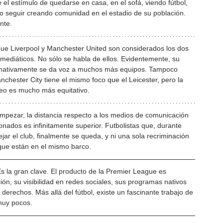
 el estímulo de quedarse en casa, en el sofá, viendo fútbol, 
 o seguir creando comunidad en el estadio de su población. 
nte.
que Liverpool y Manchester United son considerados los dos 
 mediáticos. No sólo se habla de ellos. Evidentemente, su 
ormativamente se da voz a muchos más equipos. Tampoco 
hester City tiene el mismo foco que el Leicester, pero la 
rneo es mucho más equitativo.
empezar, la distancia respecto a los medios de comunicación 
ionados es infinitamente superior. Futbolistas que, durante 
jar el club, finalmente se queda, y ni una sola recriminación 
que están en el mismo barco. 
Es la gran clave. El producto de la Premier League es 
ción, su visibilidad en redes sociales, sus programas nativos 
derechos. Más allá del fútbol, existe un fascinante trabajo de 
muy pocos.