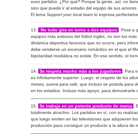
esos partidos. ¿Por qué? Porque la gente, así, no tiene
sino que puede ir al estadio del equipo de sus amores
El lema 
Support your local team
 lo expresa perfectame
13. 
  No todo gira en torno a dos equipos 
. Pese a 
equipos más exitosos del fútbol inglés, no son los más
dinámica deportiva favorece que no ocurre, pero inf
debe venderse un escenario romántico en el que el Manc
bipolaridad mediática no existe. En ese sentido, el to
14. 
 Se respeta mucho más a los jugadores 
. Para 
es infinitamente superior. Luego, el respeto de los afic
meses, suena para salir, que incluso se postula para de
en los estadios. Incluso más apoyo, para demostrarle 
15. 
 Se trabaja en un potente producto de marca 
. 
totalmente atractivo. Los partidos en sí, con su realiza
que luego emiten en las televisiones que adquieren los 
producción para conseguir un producto a la altura de 