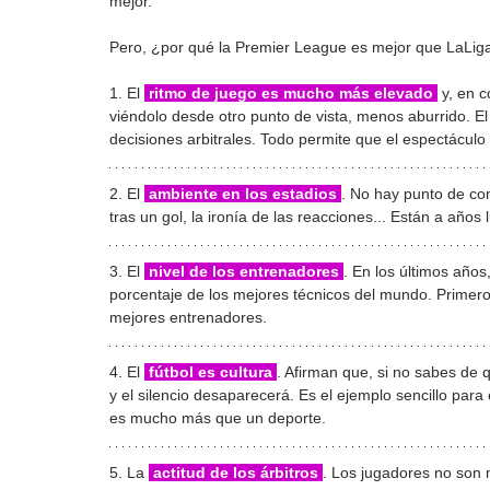
mejor.
Pero, ¿por qué la Premier League es mejor que LaLig
1. El 
ritmo de juego es mucho más elevado 
 y, en 
viéndolo desde otro punto de vista, menos aburrido. El es
decisiones arbitrales. Todo permite que el espectácul
2. El 
 ambiente en los estadios 
. No hay punto de com
tras un gol, la ironía de las reacciones... Están a años l
3. El 
nivel de los entrenadores 
. En los últimos años
porcentaje de los mejores técnicos del mundo. Primero
mejores entrenadores.
4. El 
 fútbol es cultura 
. Afirman que, si no sabes de 
y el silencio desaparecerá. Es el ejemplo sencillo para 
es mucho más que un deporte.
5. La 
 actitud de los árbitros 
. Los jugadores no son 