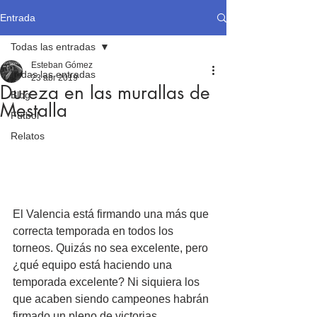
Entrada
Todas las entradas
Esteban Gómez
Todas las entradas
23 abr 2019
Dureza en las murallas de
Blog
Mestalla
Fútbol
Relatos
El Valencia está firmando una más que 
correcta temporada en todos los 
torneos. Quizás no sea excelente, pero 
¿qué equipo está haciendo una 
temporada excelente? Ni siquiera los 
que acaben siendo campeones habrán 
firmado un pleno de victorias. 