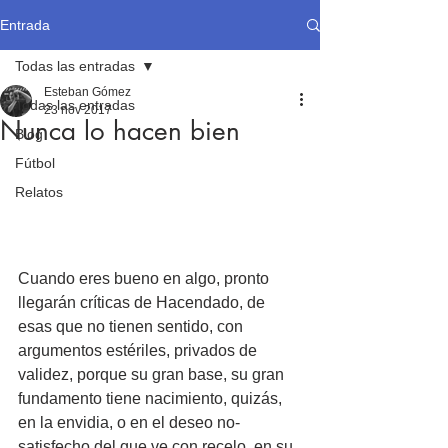
Entrada
Todas las entradas
Esteban Gómez
Todas las entradas
23 nov 2017
Nunca lo hacen bien
Blog
Fútbol
Relatos
Cuando eres bueno en algo, pronto 
llegarán críticas de Hacendado, de 
esas que no tienen sentido, con 
argumentos estériles, privados de 
validez, porque su gran base, su gran 
fundamento tiene nacimiento, quizás, 
en la envidia, o en el deseo no-
satisfecho del que ve con recelo, en su 