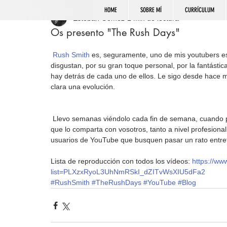
HOME
SOBRE MÍ
CURRÍCULUM
Esteban Gómez
1 min de lectura
Os presento "The Rush Days"
Rush Smith
 es, seguramente, uno de mis youtubers es
disgustan, por su gran toque personal, por la fantástica
hay detrás de cada uno de ellos. Le sigo desde hace 
clara una evolución.
 Llevo semanas viéndolo cada fin de semana, cuando publica sus vídeos en este formato, y creo que es interesante 
que lo comparta con vosotros, tanto a nivel profesion
usuarios de YouTube que busquen pasar un rato entre
Lista de reproducción con todos los vídeos: 
https://ww
list=PLXzxRyoL3UhNmRSkI_dZITvWsXIU5dFa2
#RushSmith
#TheRushDays
#YouTube
#Blog