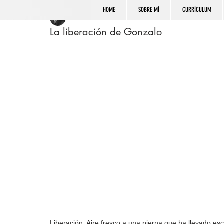
HOME
SOBRE MÍ
CURRÍCULUM
Esteban Gómez
2 min de lectura
La liberación de Gonzalo
Liberación. Aire fresco a una pierna que ha llevado esc