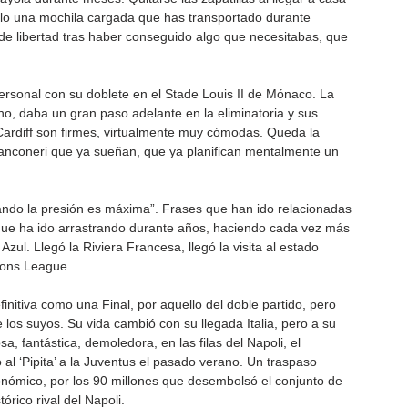
uelo una mochila cargada que has transportado durante 
e libertad tras haber conseguido algo que necesitabas, que 
personal con su doblete en el Stade Louis II de Mónaco. La 
no, daba un gran paso adelante en la eliminatoria y sus 
Cardiff son firmes, virtualmente muy cómodas. Queda la 
ianconeri que ya sueñan, que ya planifican mentalmente un 
ando la presión es máxima”. Frases que han ido relacionadas 
y que ha ido arrastrando durante años, haciendo cada vez más 
zul. Llegó la Riviera Francesa, llegó la visita al estado 
ions League.
nitiva como una Final, por aquello del doble partido, pero 
e los suyos. Su vida cambió con su llegada Italia, pero a su 
 fantástica, demoledora, en las filas del Napoli, el 
 ‘Pipita’ a la Juventus el pasado verano. Un traspaso 
nómico, por los 90 millones que desembolsó el conjunto de 
órico rival del Napoli.