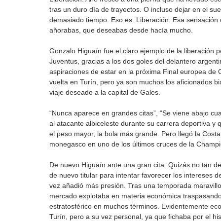
tras un duro día de trayectos. O incluso dejar en el s
demasiado tiempo. Eso es. Liberación. Esa sensación d
añorabas, que deseabas desde hacía mucho.
Gonzalo Higuaín fue el claro ejemplo de la liberación 
Juventus, gracias a los dos goles del delantero argenti
aspiraciones de estar en la próxima Final europea de 
vuelta en Turín, pero ya son muchos los aficionados b
viaje deseado a la capital de Gales.
“Nunca aparece en grandes citas”, “Se viene abajo cu
al atacante albiceleste durante su carrera deportiva 
el peso mayor, la bola más grande. Pero llegó la Costa A
monegasco en uno de los últimos cruces de la Champ
De nuevo Higuaín ante una gran cita. Quizás no tan defi
de nuevo titular para intentar favorecer los intereses d
vez añadió más presión. Tras una temporada maravillosa,
mercado explotaba en materia económica traspasando al
estratosférico en muchos términos. Evidentemente eco
Turín, pero a su vez personal, ya que fichaba por el hist