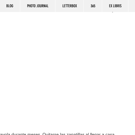
BLOG
PHOTO JOURNAL
LETTERBOX
365
EX LIBRIS
ayola durante meses. Quitarse las zapatillas al llegar a casa 