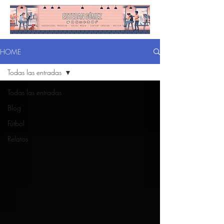
HOME
Todas las entradas
Todas las entradas
Blog
Fútbol
Relatos