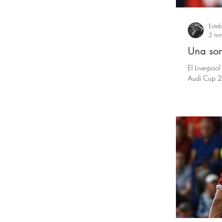
Este
2 min
Una son
El Liverpoo
Audi Cup 20