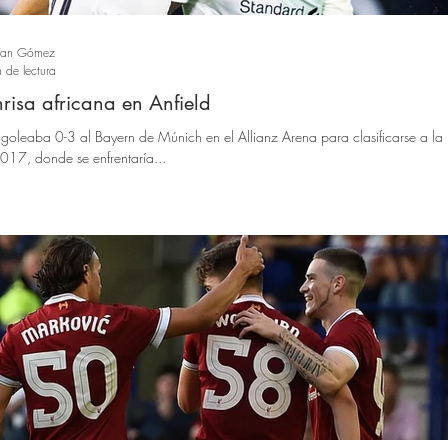
ban Gómez
 de lectura
risa africana en Anfield
l goleaba 0-3 al Bayern de Múnich en el Allianz Arena para clasificarse a la 
17, donde se enfrentaría...