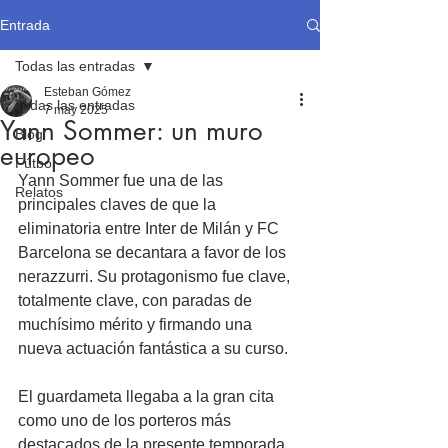
Entrada
Todas las entradas
Esteban Gómez
Todas las entradas
7 may 2025
Yann Sommer: un muro
Blog
europeo
Fútbol
Yann Sommer fue una de las 
Relatos
principales claves de que la 
eliminatoria entre Inter de Milán y FC 
Barcelona se decantara a favor de los 
nerazzurri. Su protagonismo fue clave, 
totalmente clave, con paradas de 
muchísimo mérito y firmando una 
nueva actuación fantástica a su curso.
El guardameta llegaba a la gran cita 
como uno de los porteros más 
destacados de la presente temporada 