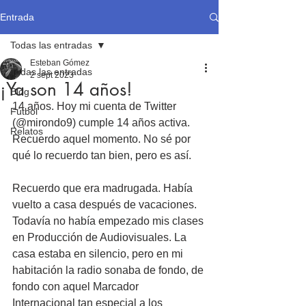
Entrada
Todas las entradas
Esteban Gómez
Todas las entradas
2 sept 2023
¡Ya son 14 años!
Blog
14 años. Hoy mi cuenta de Twitter 
Fútbol
(@mirondo9) cumple 14 años activa. 
Relatos
Recuerdo aquel momento. No sé por 
qué lo recuerdo tan bien, pero es así.
Recuerdo que era madrugada. Había 
vuelto a casa después de vacaciones. 
Todavía no había empezado mis clases 
en Producción de Audiovisuales. La 
casa estaba en silencio, pero en mi 
habitación la radio sonaba de fondo, de 
fondo con aquel Marcador 
Internacional tan especial a los 