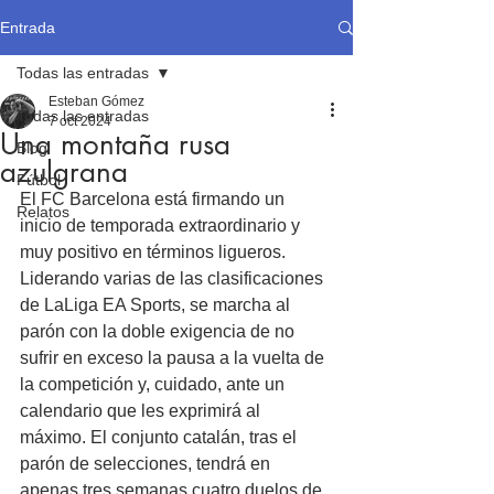
Entrada
Todas las entradas
Esteban Gómez
Todas las entradas
7 oct 2024
Una montaña rusa
Blog
azulgrana
Fútbol
El FC Barcelona está firmando un 
Relatos
inicio de temporada extraordinario y 
muy positivo en términos ligueros. 
Liderando varias de las clasificaciones 
de LaLiga EA Sports, se marcha al 
parón con la doble exigencia de no 
sufrir en exceso la pausa a la vuelta de 
la competición y, cuidado, ante un 
calendario que les exprimirá al 
máximo. El conjunto catalán, tras el 
parón de selecciones, tendrá en 
apenas tres semanas cuatro duelos de 