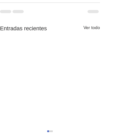
Ver todo
Entradas recientes
Es una mierda, pero aquí
Adiós, 2025-26