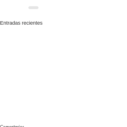
Entradas recientes
The English Game 1x38:
The English
Comentarios