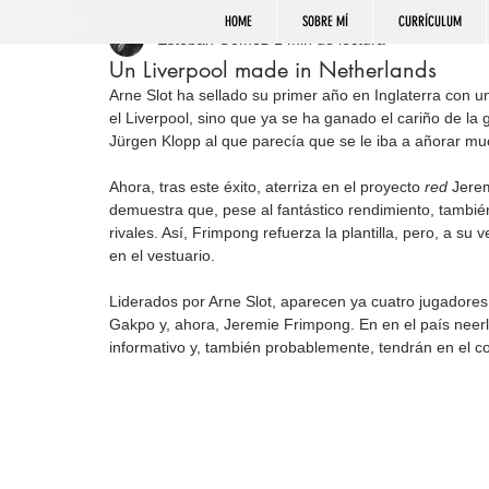
HOME
SOBRE MÍ
CURRÍCULUM
Esteban Gómez
1 min de lectura
Un Liverpool made in Netherlands
Arne Slot ha sellado su primer año en Inglaterra con 
el Liverpool, sino que ya se ha ganado el cariño de la 
Jürgen Klopp al que parecía que se le iba a añorar mu
Ahora, tras este éxito, aterriza en el proyecto 
red
 Jere
demuestra que, pese al fantástico rendimiento, también
rivales. Así, Frimpong refuerza la plantilla, pero, a 
en el vestuario.
Liderados por Arne Slot, aparecen ya cuatro jugadores
Gakpo y, ahora, Jeremie Frimpong. En en el país neerl
informativo y, también probablemente, tendrán en el co