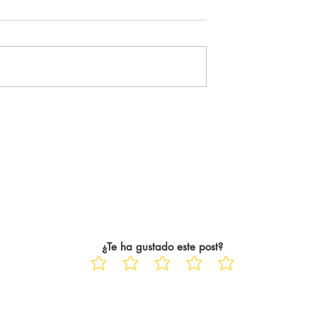
campeón
Arsenal roza el título
URNLEY: 1-0
BRIGHTON -
tante del Arsenal
WOLVERHAMPTON: 3-0 El
guiente, se tradujo
Brighton quiere soñar con la
icialmente. El
Champions hasta el final de
ampeón de la
temporada y lo hace a costa de
ue 22 años
un Wolverhampton que, ya
ayo Saka siempre
descendido, está dejando pasa
las jornadas hasta el c
¿Te ha gustado este post?