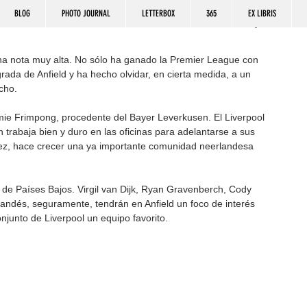
BLOG
PHOTO JOURNAL
LETTERBOX
365
EX LIBRIS
una nota muy alta. No sólo ha ganado la Premier League con 
grada de Anfield y ha hecho olvidar, en cierta medida, a un 
cho.
mie Frimpong, procedente del Bayer Leverkusen. El Liverpool 
 trabaja bien y duro en las oficinas para adelantarse a sus 
su vez, hace crecer una ya importante comunidad neerlandesa 
 de Países Bajos. Virgil van Dijk, Ryan Gravenberch, Cody 
andés, seguramente, tendrán en Anfield un foco de interés 
njunto de Liverpool un equipo favorito.