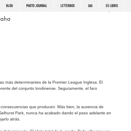
BLOG
PHOTO JOURNAL
LETTERBOX
365
EX LIBRIS
Zaha
tas más determinantes de la Premier League Inglesa. El 
ferente del conjunto londinense. Seguramente, el faro 
 consecuencias que producen. Más bien, la ausencia de 
 Selhurst Park, nunca ha acabado dando el paso adelante en 
arlo atrás.