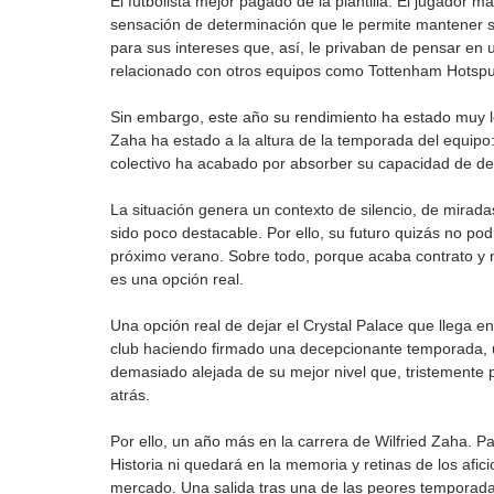
El futbolista mejor pagado de la plantilla. El jugador m
sensación de determinación que le permite mantener su 
para sus intereses que, así, le privaban de pensar en 
relacionado con otros equipos como Tottenham Hotspu
Sin embargo, este año su rendimiento ha estado muy lej
Zaha ha estado a la altura de la temporada del equipo:
colectivo ha acabado por absorber su capacidad de de
La situación genera un contexto de silencio, de miradas
sido poco destacable. Por ello, su futuro quizás no po
próximo verano. Sobre todo, porque acaba contrato y no
es una opción real.
Una opción real de dejar el Crystal Palace que llega e
club haciendo firmado una decepcionante temporada, u
demasiado alejada de su mejor nivel que, tristemente par
atrás.
Por ello, un año más en la carrera de Wilfried Zaha. P
Historia ni quedará en la memoria y retinas de los afic
mercado. Una salida tras una de las peores temporadas