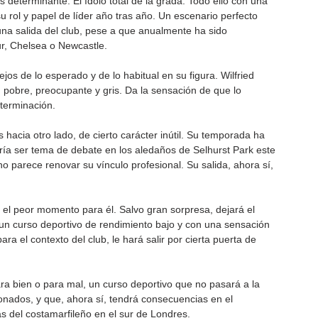
ás determinante. El ídolo total de la grada. Todo ello con una 
rol y papel de líder año tras año. Un escenario perfecto 
una salida del club, pese a que anualmente ha sido 
r, Chelsea o Newcastle.
os de lo esperado y de lo habitual en su figura. Wilfried 
 pobre, preocupante y gris. Da la sensación de que lo 
terminación.
 hacia otro lado, de cierto carácter inútil. Su temporada ha 
dría ser tema de debate en los aledaños de Selhurst Park este 
 parece renovar su vínculo profesional. Su salida, ahora sí, 
n el peor momento para él. Salvo gran sorpresa, dejará el 
n curso deportivo de rendimiento bajo y con una sensación 
a el contexto del club, le hará salir por cierta puerta de 
ara bien o para mal, un curso deportivo que no pasará a la 
ionados, y que, ahora sí, tendrá consecuencias en el 
 del costamarfileño en el sur de Londres.