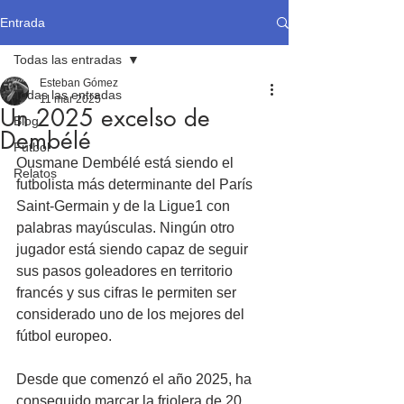
Entrada
Todas las entradas
Esteban Gómez
Todas las entradas
11 mar 2025
Un 2025 excelso de
Blog
Dembélé
Fútbol
Ousmane Dembélé está siendo el 
Relatos
futbolista más determinante del París 
Saint-Germain y de la Ligue1 con 
palabras mayúsculas. Ningún otro 
jugador está siendo capaz de seguir 
sus pasos goleadores en territorio 
francés y sus cifras le permiten ser 
considerado uno de los mejores del 
fútbol europeo.
Desde que comenzó el año 2025, ha 
conseguido marcar la friolera de 20 