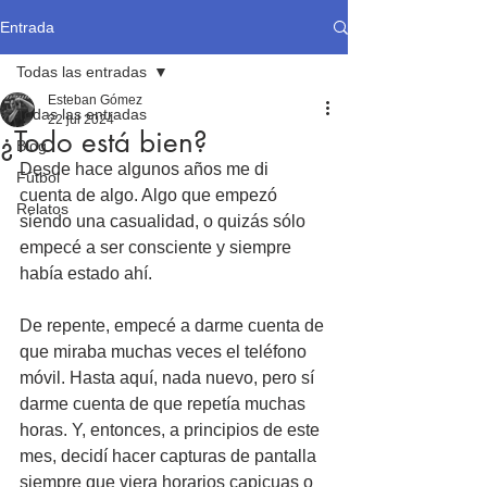
Entrada
Todas las entradas
Esteban Gómez
Todas las entradas
22 jul 2024
¿Todo está bien?
Blog
Desde hace algunos años me di 
Fútbol
cuenta de algo. Algo que empezó 
Relatos
siendo una casualidad, o quizás sólo 
empecé a ser consciente y siempre 
había estado ahí. 
De repente, empecé a darme cuenta de 
que miraba muchas veces el teléfono 
móvil. Hasta aquí, nada nuevo, pero sí 
darme cuenta de que repetía muchas 
horas. Y, entonces, a principios de este 
mes, decidí hacer capturas de pantalla 
siempre que viera horarios capicuas o 