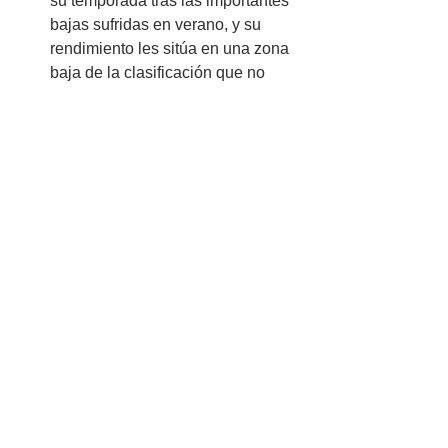
su temporada tras las importantes 
bajas sufridas en verano, y su 
rendimiento les sitúa en una zona 
baja de la clasificación que no 
genera comodidad ni buenas 
sensaciones.
Fútbol
Ver todo
Entradas recientes