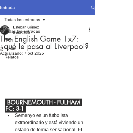
Entrada
Todas las entradas
Esteban Gómez
Todas las entradas
5 oct 2025
The English Game 1x7:
Blog
¿qué le pasa al Liverpool?
Fútbol
Actualizado:
7 oct 2025
Relatos
 BOURNEMOUTH - FULHAM 
FC: 3-1 
Semenyo es un futbolista 
extraordinario y está viviendo un 
estado de forma sensacional. El 