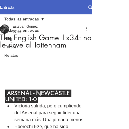
Entrada
Todas las entradas
Esteban Gómez
Todas las entradas
27 abr
The English Game 1x34: no
Blog
le sirve al Tottenham
Fútbol
Relatos
 ARSENAL - NEWCASTLE 
UNITED: 1-0 
Victoria sufrida, pero cumpliendo, 
del Arsenal para seguir líder una 
semana más. Una jornada menos.
Eberechi Eze, que ha sido 