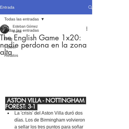
Entrada
Todas las entradas
Esteban Gómez
Todas las entradas
4 ene
The English Game 1x20:
Blog
nadie perdona en la zona
Fútbol
alta
Relatos
 ASTON VILLA - NOTTINGHAM 
FOREST: 3-1 
La 'crisis' del Aston Villa duró dos 
días. Los de Birmingham volvieron 
a sellar los tres puntos para soñar 