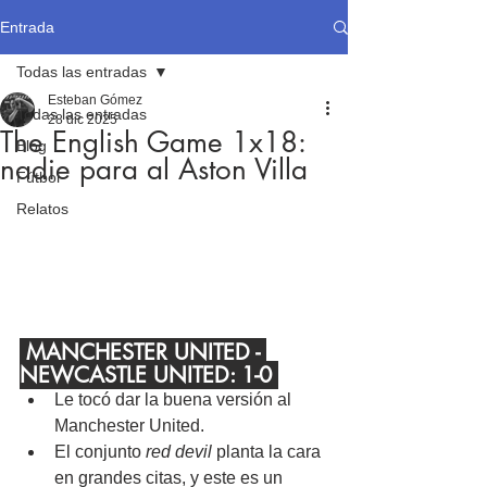
Entrada
Todas las entradas
Esteban Gómez
Todas las entradas
28 dic 2025
The English Game 1x18:
Blog
nadie para al Aston Villa
Fútbol
Relatos
 MANCHESTER UNITED - 
NEWCASTLE UNITED: 1-0 
Le tocó dar la buena versión al 
Manchester United. 
El conjunto 
red devil
 planta la cara 
en grandes citas, y este es un 