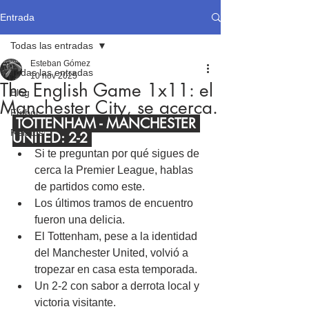
Entrada
Todas las entradas
Esteban Gómez
Todas las entradas
10 nov 2025
The English Game 1x11: el
Blog
Manchester City, se acerca.
Fútbol
 TOTTENHAM - MANCHESTER 
Relatos
UNITED: 2-2 
Si te preguntan por qué sigues de 
cerca la Premier League, hablas 
de partidos como este.
Los últimos tramos de encuentro 
fueron una delicia.
El Tottenham, pese a la identidad 
del Manchester United, volvió a 
tropezar en casa esta temporada.
Un 2-2 con sabor a derrota local y 
victoria visitante.