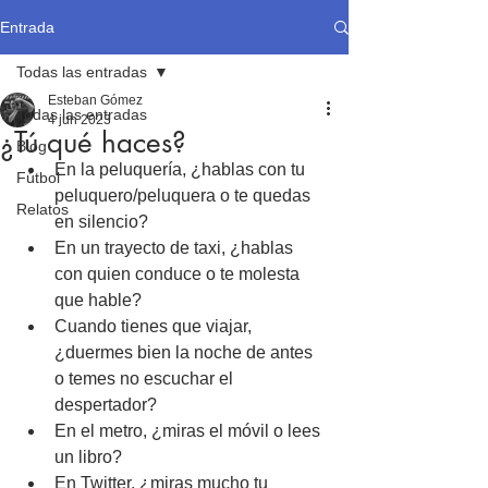
Entrada
Todas las entradas
Esteban Gómez
Todas las entradas
4 jun 2023
¿Tú qué haces?
Blog
En la peluquería, ¿hablas con tu 
Fútbol
peluquero/peluquera o te quedas 
Relatos
en silencio?
En un trayecto de taxi, ¿hablas 
con quien conduce o te molesta 
que hable?
Cuando tienes que viajar, 
¿duermes bien la noche de antes 
o temes no escuchar el 
despertador?
En el metro, ¿miras el móvil o lees 
un libro?
En Twitter, ¿miras mucho tu 