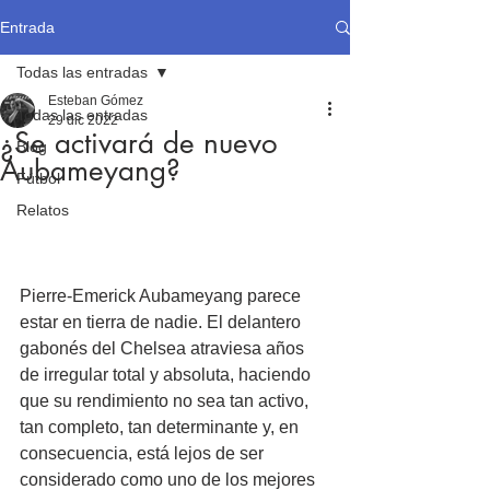
Entrada
Todas las entradas
Esteban Gómez
Todas las entradas
29 dic 2022
¿Se activará de nuevo
Blog
Aubameyang?
Fútbol
Relatos
Pierre-Emerick Aubameyang parece 
estar en tierra de nadie. El delantero 
gabonés del Chelsea atraviesa años 
de irregular total y absoluta, haciendo 
que su rendimiento no sea tan activo, 
tan completo, tan determinante y, en 
consecuencia, está lejos de ser 
considerado como uno de los mejores 