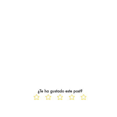
ue 22 años
un Wolverhampton que, ya
ayo Saka siempre
descendido, está dejando pasa
las jornadas hasta el c
¿Te ha gustado este post?