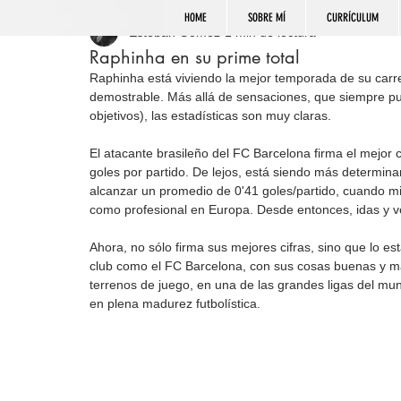
HOME
SOBRE MÍ
CURRÍCULUM
Esteban Gómez
1 min de lectura
Raphinha en su prime total
Raphinha está viviendo la mejor temporada de su carre
demostrable. Más allá de sensaciones, que siempre pue
objetivos), las estadísticas son muy claras.
El atacante brasileño del FC Barcelona firma el mejor 
goles por partido. De lejos, está siendo más determi
alcanzar un promedio de 0'41 goles/partido, cuando mili
como profesional en Europa. Desde entonces, idas y ve
Ahora, no sólo firma sus mejores cifras, sino que lo e
club como el FC Barcelona, con sus cosas buenas y mala
terrenos de juego, en una de las grandes ligas del mu
en plena madurez futbolística.