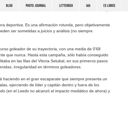
BLOG
PHOTO JOURNAL
LETTERBOX
365
EX LIBRIS
ra deportiva. Es una afirmación rotunda, pero objetivamente 
den ser sometidas a juicios y análisis (no siempre 
curso goleador de su trayectoria, con una media de 0'68 
nante que nunca. Hasta esta campaña, sólo había conseguido 
taba en las filas del Vitoria Setubal, en sus primeros pasos 
nidas, irregularidad en términos goleadores.
stá haciendo en el gran escaparate que siempre presenta un 
s, ejerciendo de líder y capitán dentro y fuera de los 
ndo (en el Leeds no alcanzó el impacto mediático de ahora) y 