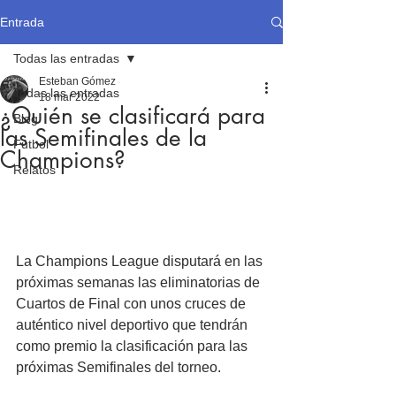
Entrada
Todas las entradas
Esteban Gómez
Todas las entradas
18 mar 2022
¿Quién se clasificará para
Blog
las Semifinales de la
Fútbol
Champions?
Relatos
La Champions League disputará en las 
próximas semanas las eliminatorias de 
Cuartos de Final con unos cruces de 
auténtico nivel deportivo que tendrán 
como premio la clasificación para las 
próximas Semifinales del torneo.